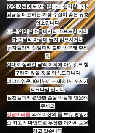
양한 자리에도 어울린다고 생각합니다.
강남을 대표하는 가장 수질이 좋은 유흥
업소입니다
다른 일반 업소들에서의 소프트한 자리
가 손님의 마음에 들지 않으시거나
남자들만의 생일파티 할때 방문해 주세
요
절대로 정해진 금액 이외에 아무것도 청
구하지 않을 것을 약속드립니다
피크타임은 10시부터 ~ 새벽1시 까지가
피크타임 입니다
절친들과의 편안한 술을 먹을때 방문해
주세요
강남미러룸
50개 이상의 룸 보유 평일기
준 최고의 마인드로 무장한 아가씨 보유
하고 있습니다