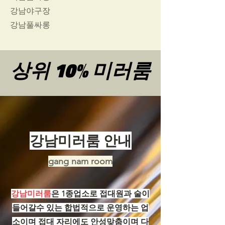
강남야구장
​강남풀싸롱
상위 10% 미러룸
상위 10% 미러룸
강남미러룸 안내
gang nam room
강남미러룸
은 1종업소로 접대원과 술이
들어갈수 있는 합법적으로 운영하는 업
소이며 접대 자리에도 안성맞춤이며 다