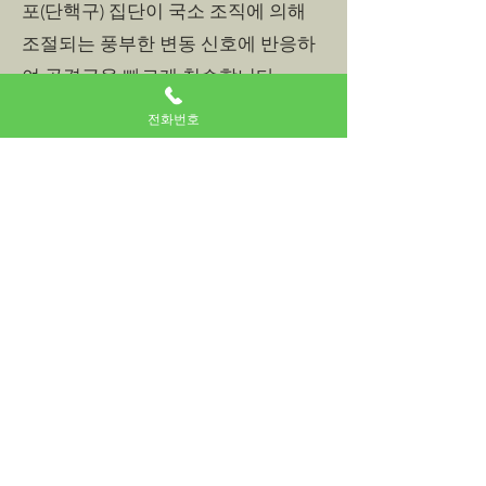
포(단핵구) 집단이 국소 조직에 의해
조절되는 풍부한 변동 신호에 반응하
여 골격근을 빠르게 침습합니다.
사이토카인 (즉, 인터루킨 1β, 인터루
전화번호
킨 6, 인터루킨 8 및 종양괴사인자 α)
으로 알려진 여러 염증성 화학 세포 신
호의 발현 증가는 내피-백혈구 접착
분자인 P-셀렉틴 및 E-셀렉틴의 활성
화를 자극합니다.
다양한 화학적 유인제와 결합하여 사
이토카인은 CD4/CD8 T 헬퍼 염증 반
응의 활성화에 참여하여 혈관에서 주
변 조직으로의 투과를 통해 중성구, 대
식세포 및 기타 효과기 세포의 모집,
접착 및 침윤을 촉진합니다